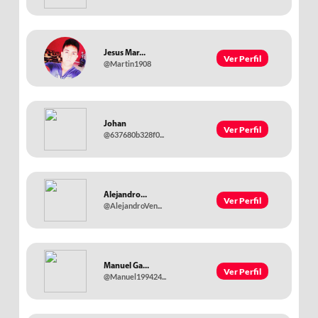
Jesus Mar...
Ver Perfil
@Martin1908
Johan
Ver Perfil
@637680b328f0...
Alejandro...
Ver Perfil
@AlejandroVen...
Manuel Ga...
Ver Perfil
@Manuel199424...