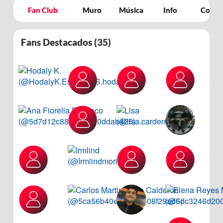
Fan Club
Muro
Música
Info
Concie
Fans Destacados (
35
)