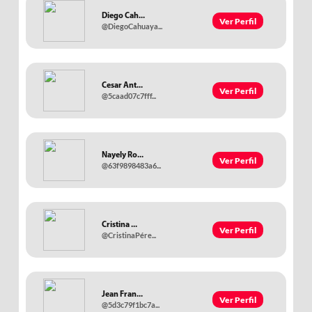
Diego Cah...
Ver Perfil
@DiegoCahuaya...
Cesar Ant...
Ver Perfil
@5caad07c7fff...
Nayely Ro...
Ver Perfil
@63f9898483a6...
Cristina ...
Ver Perfil
@CristinaPére...
Jean Fran...
Ver Perfil
@5d3c79f1bc7a...