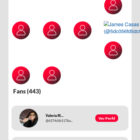
Fans (
443
)
Valeria M...
Ver Perfil
@6374cbb117ba...