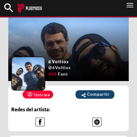
To
nav
6 Voltios
@
6Voltios
443
Fans
Compartir
Unirme
Redes del artista: