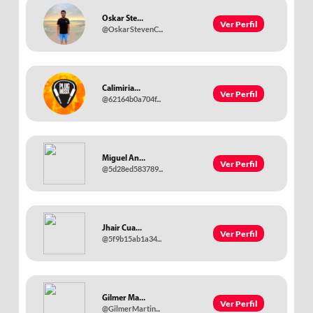
Oskar Ste...
Ver Perfil
@OskarStevenC...
Calimiria...
Ver Perfil
@62164b0a704f...
Miguel An...
Ver Perfil
@5d28ed583789...
Jhair Cua...
Ver Perfil
@5f9b15ab1a34...
Gilmer Ma...
Ver Perfil
@GilmerMartin...