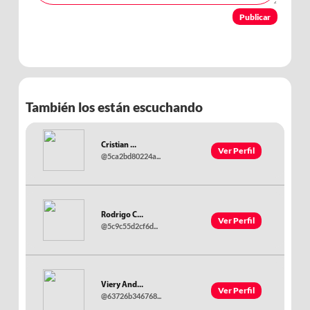
Publicar
También los están escuchando
Cristian ...
Ver Perfil
@5ca2bd80224a...
Rodrigo C...
Ver Perfil
@5c9c55d2cf6d...
Viery And...
Ver Perfil
@63726b346768...