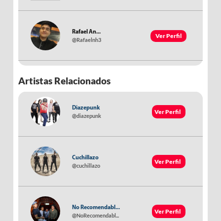
Rafael An...
Ver Perfil
@Rafaelnh3
Artistas Relacionados
Diazepunk
Ver Perfil
@diazepunk
Cuchillazo
Ver Perfil
@cuchillazo
No Recomendabl...
Ver Perfil
@NoRecomendabl...