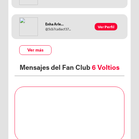
Enha Arle...
Ver Perfil
@5cb7ca8acf37...
Ver más
Mensajes del Fan Club
6 Voltios