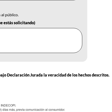
al público.
ue estás solicitando)
bajo Declaración Jurada la veracidad de los hechos descritos.
el INDECOPI.
30) días más, previa comunicación al consumidor.