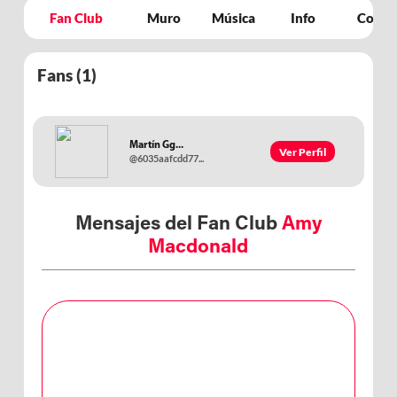
Fan Club
Muro
Música
Info
Concie
Fans (
1
)
Martín Gg...
Ver Perfil
@6035aafcdd77...
Mensajes del Fan Club
Amy
Macdonald