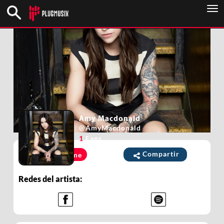
To
nav
Amy Macdonald
@
AmyMacdonald
1
Fans
Compartir
Unirme
Redes del artista: