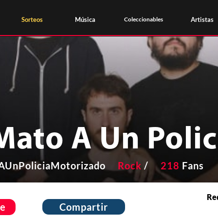
Sorteos
Música
Coleccionables
Artistas
 Mato A Un Poli
AUnPoliciaMotorizado
Rock
/
218
Fans
Red
e
Compartir