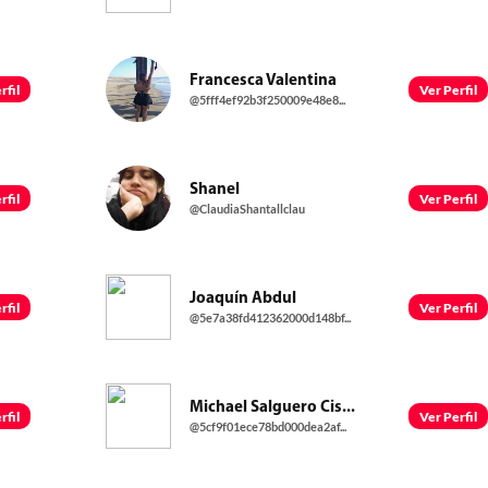
Francesca Valentina
rfil
Ver Perfil
@5fff4ef92b3f250009e48e8...
Shanel
rfil
Ver Perfil
@ClaudiaShantallclau
Joaquín Abdul
rfil
Ver Perfil
@5e7a38fd412362000d148bf...
Michael Salguero Cis...
rfil
Ver Perfil
@5cf9f01ece78bd000dea2af...