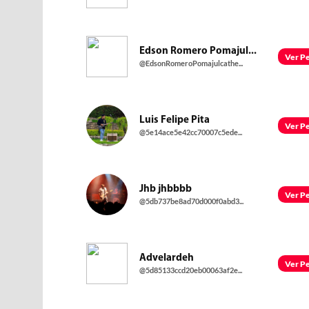
Edson Romero Pomajul...
Ver Pe
@EdsonRomeroPomajulcathe...
Luis Felipe Pita
Ver Pe
@5e14ace5e42cc70007c5ede...
Jhb jhbbbb
Ver Pe
@5db737be8ad70d000f0abd3...
Advelardeh
Ver Pe
@5d85133ccd20eb00063af2e...