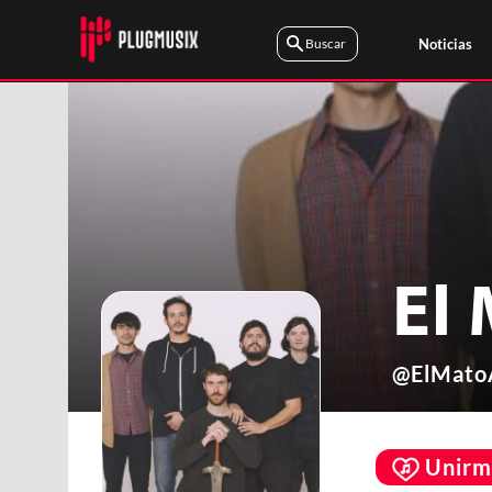
Noticias
El
@
ElMato
Unirm