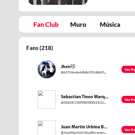
Fan Club
Muro
Música
Fans (
218
)
Jhen😼
Ver Pe
@63714ce6e64b8a935c86b91...
Sebastian Tineo Marq...
Ver Pe
@5d263c15d45865000c61c2c...
Juan Martin Urbina B...
Ver Pe
@JuanMartinUrbinaBeramen...