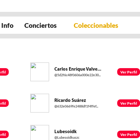
Info
Conciertos
Coleccionables
Carlos Enrique Valve...
rfil
Ver Perfil
@5d2f6c48f0606a000e22e30...
Ricardo Suárez
rfil
Ver Perfil
@632e0669fe2488df1f4ffef...
Lubesoidk
rfil
Ver Perfil
@Lubesoidkuszc