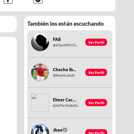
También los están escuchando
FAB
Ver Perfil
@632a1fdf7c51...
Checho Ib...
Ver Perfil
@RenzoLobato
Elmer Cac...
Ver Perfil
@5d70a762de83...
Jhen😼
Ver Perfil