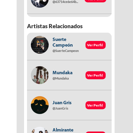
@63714ce6e64b...
Artistas Relacionados
Suerte
Ver Perfil
Campeón
@SuerteCampeon
Mundaka
Ver Perfil
@Mundaka
Juan Gris
Ver Perfil
@JuanGris
Almirante