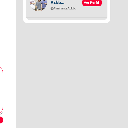
Ver Perfil
Ackb...
@AlmiranteAckb...
r