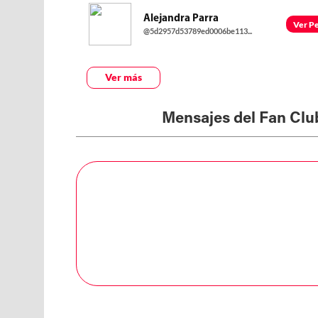
Alejandra Parra
Ver Pe
@5d2957d53789ed0006be113...
Ver más
Mensajes del Fan Clu