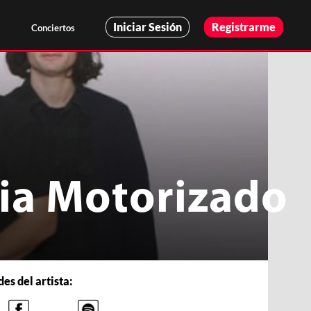
Iniciar Sesión
Registrarme
Conciertos
cia Motorizado
es del artista: