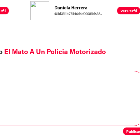
Daniela Herrera
rfil
Ver Perfil
@5d351b97546d4d00085d638...
b
El Mato A Un Policia Motorizado
Publica