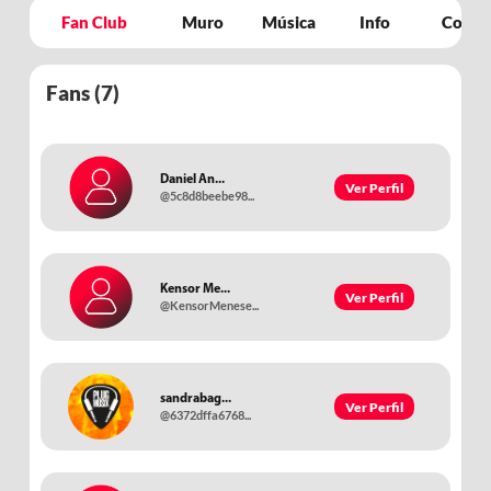
Fan Club
Muro
Música
Info
Concie
Fans (
7
)
Daniel An...
Ver Perfil
@5c8d8beebe98...
Kensor Me...
Ver Perfil
@KensorMenese...
sandrabag...
Ver Perfil
@6372dffa6768...