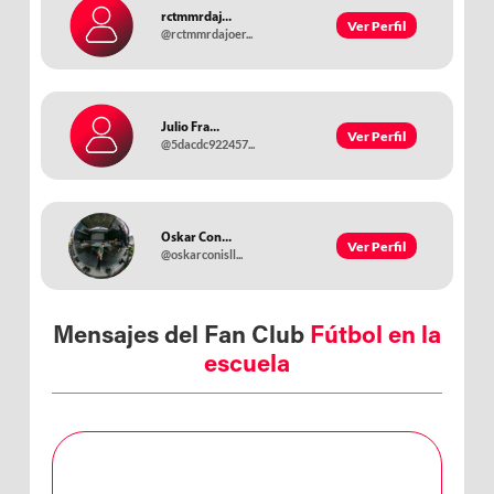
rctmmrdaj...
Ver Perfil
@rctmmrdajoer...
Julio Fra...
Ver Perfil
@5dacdc922457...
Oskar Con...
Ver Perfil
@oskarconisll...
Mensajes del Fan Club
Fútbol en la
escuela