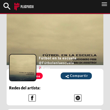
To
nav
Fútbol en la escuela
@
Fútbolenlaescuela
7
Fans
Compartir
Unirme
Redes del artista: