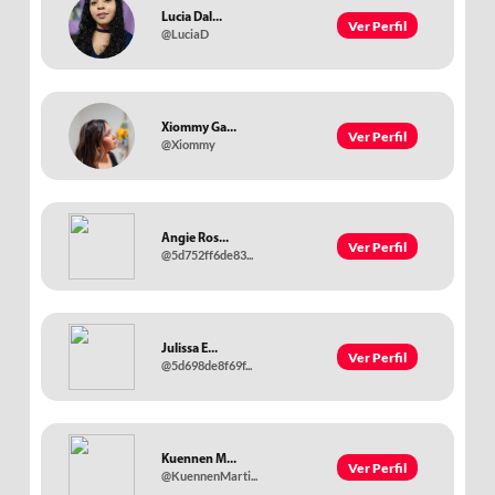
Lucia Dal...
Ver Perfil
@LuciaD
Xiommy Ga...
Ver Perfil
@Xiommy
Angie Ros...
Ver Perfil
@5d752ff6de83...
Julissa E...
Ver Perfil
@5d698de8f69f...
Kuennen M...
Ver Perfil
@KuennenMarti...