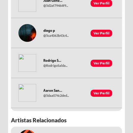
Juan Gonz...
Ver Perfil
@5d2af79464f9...
diego p
Ver Perfil
@5ca4063b43c4...
Rodrigo S...
Ver Perfil
@RodrigoSalda...
Aaron San...
Ver Perfil
@5daa074c2ded...
Artistas Relacionados