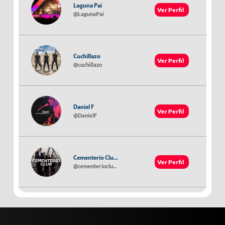
Laguna Pai
Ver Perfil
@LagunaPai
Cuchillazo
Ver Perfil
@cuchillazo
Daniel F
Ver Perfil
@DanielF
Cementerio Clu...
Ver Perfil
@cementerioclu...