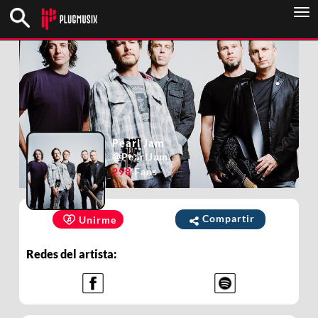
To
nav
Pearl Jam
@
PearlJam
298
Fans
Compartir
Unirme
Redes del artista: