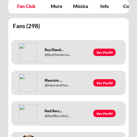
Fan Club
Muro
Música
Info
Concie
Fans (
298
)
Roy Diand...
Ver Perfil
@RoyDianderas...
Maurizio ...
Ver Perfil
@MaurizioPine...
Raúl Barz...
Ver Perfil
@RaúlBarzola2...