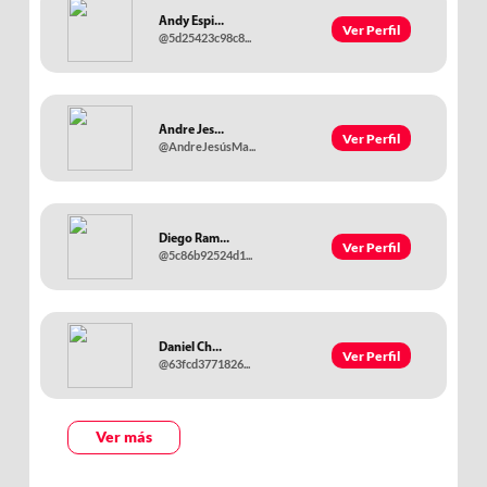
Andy Espi...
Ver Perfil
@5d25423c98c8...
Andre Jes...
Ver Perfil
@AndreJesúsMa...
Diego Ram...
Ver Perfil
@5c86b92524d1...
Daniel Ch...
Ver Perfil
@63fcd3771826...
Ver más