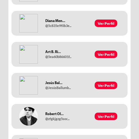
Diana Men...
Ver Perfil
@5c835e9f0b3e...
Art B. Ri...
Ver Perfil
@5ea60b86601f...
Jesús Bal...
Ver Perfil
@JesúsBallumb...
Robert Ol...
Ver Perfil
@zfgkjgzg5soc...