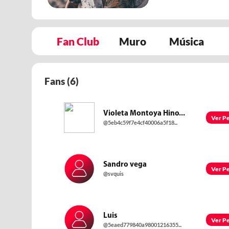
Fan Club
Muro
Música
Fans (
6
)
Violeta Montoya Hino...
Ver Pe
@5eb4c59f7e4cf40006a5f18...
Sandro vega
Ver Pe
@svquis
Luis
Ver Pe
@5eaed779840a98001216355...