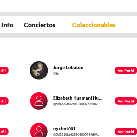
Info
Conciertos
Coleccionables
Jorge Lobatón
rfil
Ver Perfil
@lp
Elizabeth Huamani Hu...
rfil
Ver Perfil
@5d4de6ff4e5c0300075e104...
nyxbot001
rfil
Ver Perfil
@5d3210fa428804000769df9...