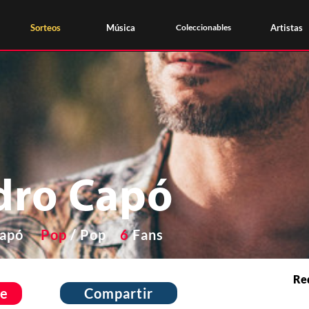
Sorteos
Música
Coleccionables
Artistas
dro Capó
apó
Pop
/
Pop
6
Fans
Red
e
Compartir