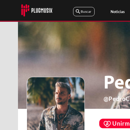
Noticias
Pe
@
PedroC
Unirm