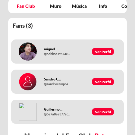
Fan Club
Muro
Música
Info
Concie
Fans (
3
)
miguel
Ver Perfil
@5ebb5e1f674e...
Sandro C...
Ver Perfil
@sandrocampos...
Guillermo...
Ver Perfil
@5e7a8ee377ac...