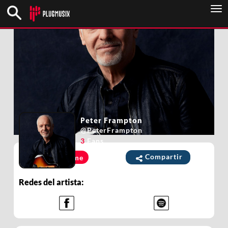
To
nav
Peter Frampton
@
PeterFrampton
3
Fans
Compartir
Unirme
Redes del artista: