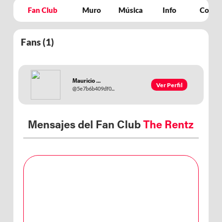
Fan Club
Muro
Música
Info
Concie
Fans (
1
)
Mauricio ...
Ver Perfil
@5e7b6b409df0...
Mensajes del Fan Club
The Rentz