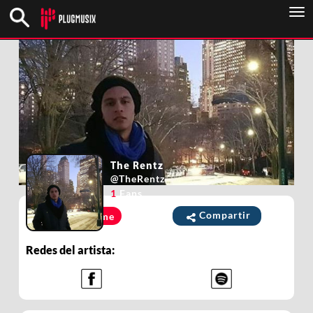
To
nav
The Rentz
@
TheRentz
1
Fans
Compartir
Unirme
Redes del artista: