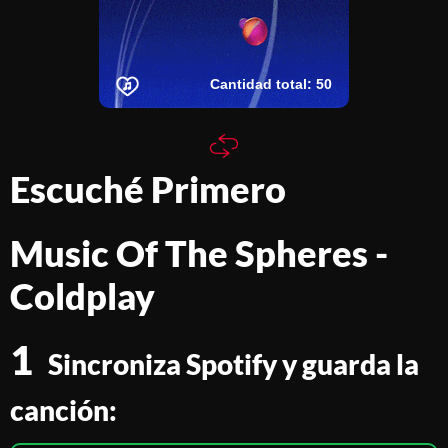
Card de edición limitada
Coleccionables Plugmusix
Cantidad total:
50
Escuché Primero
Music Of The Spheres
-
Coldplay
1
Sincroniza Spotify y guarda la
canción: