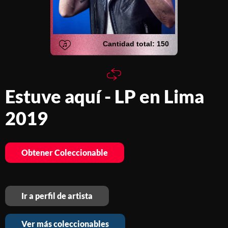
Card de edición limitada
Coleccionables Plugmusix
Cantidad total:
150
Estuve aquí
-
LP en Lima
2019
Obtener Coleccionable
Ir a perfil de artista
Ver más coleccionables