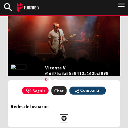
To
nav
Vicente V
@
6875a8a8558410a160bcf898
0
Fans
Compartir
Seguir
Chat
Redes del usuario: