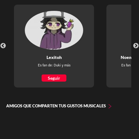
Lexitoh
Noemi A
Es fan de:
Duki
y más
Es fan de:
C
Seguir
AMIGOS QUE COMPARTEN TUS GUSTOS MUSICALES