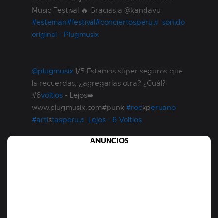
Music Festival 🔥 Gracias a @kandavu
#esteman
#festival
#conciertosperu
♬ sonido
original - Plugmusix
@plugmusix
1/5 Estamos súper seguros que
la recuerdas, ¿agregarías otra? ¿Cuál?
#6
voltios
- Lejos➡️
www.plugmusix.com#punk
#roc
kp
eruano
#arti
s
tasperu
♬ Lejos - 6 Voltios
ANUNCIOS