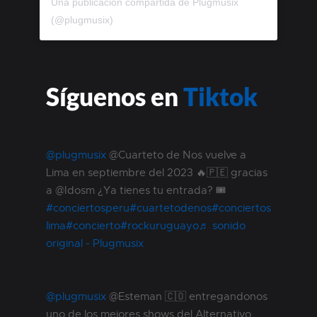
Una publicación compartida de Plugmusix
(@plugmusix)
Síguenos en
Tiktok
@plugmusix
@Cuarteto de Nos vuelve a
Lima en septiembre del 2023 🔥🇵🇪 gracias
a @Idosm ¿Ya tienes tu entrada? 🎟
#conciertosperu
#cuartetodenos
#conciertos
lima
#concierto
#rockuruguayo
♬ sonido
original - Plugmusix
@plugmusix
@Esteman 🇨🇴 entregandonos
uno de los mejores shows del Alternativo