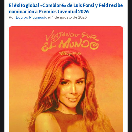
El éxito global «Cambiaré» de Luis Fonsi y Feid recibe
nominación a Premios Juventud 2026
Por
Equipo Plugmusix
el
4 de agosto de 2026