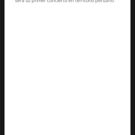
será su primer concierto en territorio peruano.