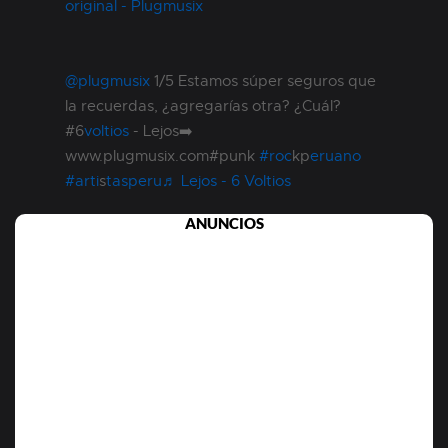
original - Plugmusix
@plugmusix
1/5 Estamos súper seguros que
la recuerdas, ¿agregarías otra? ¿Cuál?
#6
voltios
- Lejos➡️
www.plugmusix.com#punk
#roc
kp
eruano
#arti
s
tasperu
♬ Lejos - 6 Voltios
ANUNCIOS