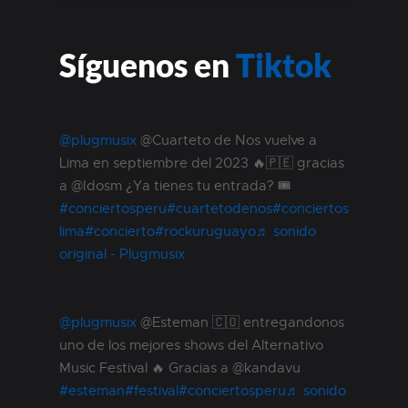
Síguenos en
Tiktok
@plugmusix
@Cuarteto de Nos vuelve a
Lima en septiembre del 2023 🔥🇵🇪 gracias
a @Idosm ¿Ya tienes tu entrada? 🎟
#conciertosperu
#cuartetodenos
#conciertos
lima
#concierto
#rockuruguayo
♬ sonido
original - Plugmusix
@plugmusix
@Esteman 🇨🇴 entregandonos
uno de los mejores shows del Alternativo
Music Festival 🔥 Gracias a @kandavu
#esteman
#festival
#conciertosperu
♬ sonido