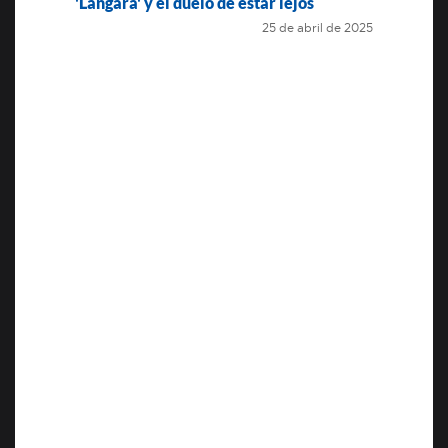
'Langara' y el duelo de estar lejos
25 de abril de 2025