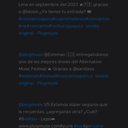
Lima en septiembre del 2023 🔥🇵🇪 gracias
a @Idosm ¿Ya tienes tu entrada? 🎟
#conciertosperu
#cuartetodenos
#conciertos
lima
#concierto
#rockuruguayo
♬ sonido
original - Plugmusix
@plugmusix
@Esteman 🇨🇴 entregandonos
uno de los mejores shows del Alternativo
Music Festival 🔥 Gracias a @kandavu
#esteman
#festival
#conciertosperu
♬ sonido
original - Plugmusix
@plugmusix
1/5 Estamos súper seguros que
la recuerdas, ¿agregarías otra? ¿Cuál?
#6
voltios
- Lejos➡️
www.plugmusix.com#punk
#roc
kp
eruano