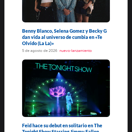
Benny Blanco, Selena Gomez y Becky G
dan vida al universo de cumbia en «Te
Olvido (La La)»
5 de agosto de 2026
nuevo-lanzamiento
Feid hace su debut en solitario en The
Tonight Show Starring Jimmy Fallon