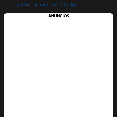
#arti
s
tasperu
♬ Lejos - 6 Voltios
ANUNCIOS