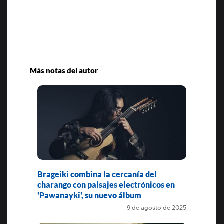
Más notas del autor
Brageiki combina la cercanía del
charango con paisajes electrónicos en
'Pawanayki', su nuevo álbum
9 de agosto de 2025