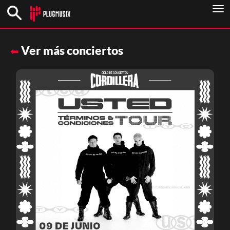
To
nav
Ver más conciertos
⬅