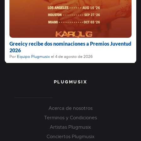
Greeicy recibe dos nominaciones a Premios Juventud
2026
Por
Equipo Plugmusix
el
4 de agosto de 2026
PLUGMUSIX
Acerca de nosotros
Terminos y Condiciones
Artistas Plugmusix
Conciertos Plugmusix