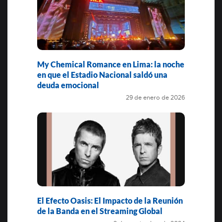
My Chemical Romance en Lima: la noche
en que el Estadio Nacional saldó una
deuda emocional
29 de enero de 2026
El Efecto Oasis: El Impacto de la Reunión
de la Banda en el Streaming Global