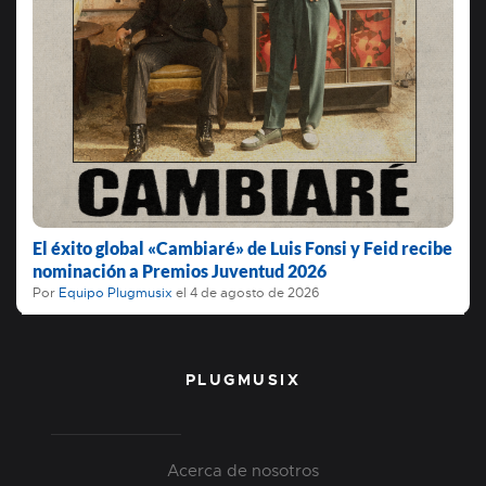
El éxito global «Cambiaré» de Luis Fonsi y Feid recibe
nominación a Premios Juventud 2026
Por
Equipo Plugmusix
el
4 de agosto de 2026
PLUGMUSIX
Acerca de nosotros