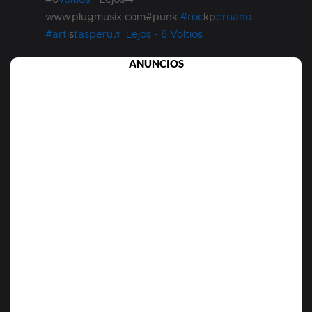
www.plugmusix.com#punk
#roc
kp
eruano
#arti
s
tasperu
♬ Lejos - 6 Voltios
ANUNCIOS