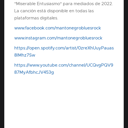
"Miserable Entusiasmo" para mediados de 2022.
La canción está disponible en todas las
plataformas digitales.
www.facebook.com/mantonegrobluesrock
www.instagram.com/mantonegrobluesrock
https://open.spotify.com/artist/0zreXhUuyPauas
8IMhz7Sw
https://www.youtube.com/channel/UCQvgPQV9
87MyAfbhcJV453g