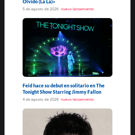
Olvido (La La)»
5 de agosto de 2026
nuevo-lanzamiento
Feid hace su debut en solitario en The
Tonight Show Starring Jimmy Fallon
4 de agosto de 2026
nuevo-lanzamiento