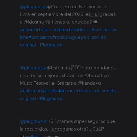
@plugmusix
@Cuarteto de Nos vuelve a
Lima en septiembre del 2023 🔥🇵🇪 gracias
a @Idosm ¿Ya tienes tu entrada? 🎟
#conciertosperu
#cuartetodenos
#conciertos
lima
#concierto
#rockuruguayo
♬ sonido
original - Plugmusix
@plugmusix
@Esteman 🇨🇴 entregandonos
uno de los mejores shows del Alternativo
Music Festival 🔥 Gracias a @kandavu
#esteman
#festival
#conciertosperu
♬ sonido
original - Plugmusix
@plugmusix
1/5 Estamos súper seguros que
la recuerdas, ¿agregarías otra? ¿Cuál?
#6
voltios
- Lejos➡️