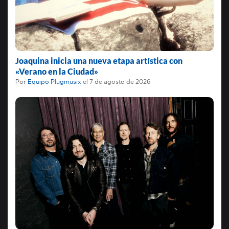
Joaquina inicia una nueva etapa artística con
«Verano en la Ciudad»
Por
Equipo Plugmusix
el
7 de agosto de 2026