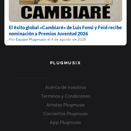
El éxito global «Cambiaré» de Luis Fonsi y Feid recibe
nominación a Premios Juventud 2026
Por
Equipo Plugmusix
el
4 de agosto de 2026
PLUGMUSIX
Acerca de nosotros
Terminos y Condiciones
Artistas Plugmusix
Conciertos Plugmusix
App Plugmusix