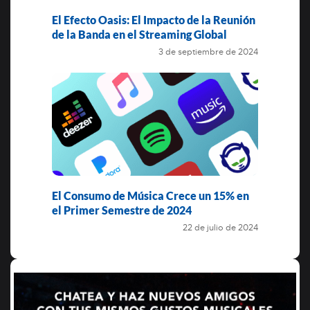
El Efecto Oasis: El Impacto de la Reunión
de la Banda en el Streaming Global
3 de septiembre de 2024
El Consumo de Música Crece un 15% en
el Primer Semestre de 2024
22 de julio de 2024