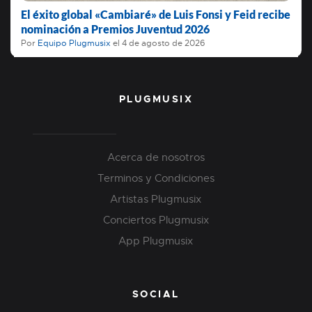
El éxito global «Cambiaré» de Luis Fonsi y Feid recibe
nominación a Premios Juventud 2026
Por
Equipo Plugmusix
el
4 de agosto de 2026
PLUGMUSIX
Acerca de nosotros
Terminos y Condiciones
Artistas Plugmusix
Conciertos Plugmusix
App Plugmusix
SOCIAL